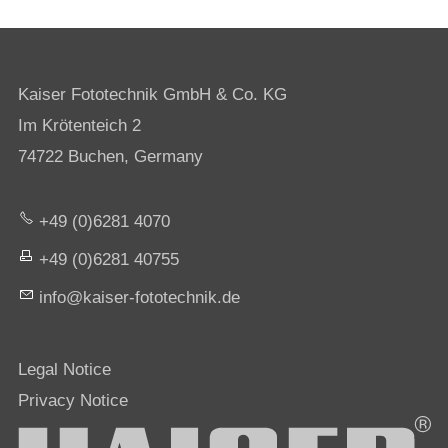
Kaiser Fototechnik GmbH & Co. KG
Im Krötenteich 2
74722 Buchen, Germany
+49 (0)6281 4070
+49 (0)6281 40755
nf
k
s
r-f
t
t
chn
k
d
Legal Notice
Privacy Notice