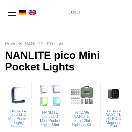
Login
Search
Products
:
NANLITE LED Light
:
NANLITE pico Mini
Pocket Lights
9742756
9742738
NANLITE
9742778
NANLITE
9742796
pico LED
NANLITE
pico LED
NANLITE
Mini Pocket
EC-PICO
Mini Pocket
pico 12kit
Light,
Magnetic
Light, Mint
Lighting Kit
Midnight
Grid
Blue
Blue