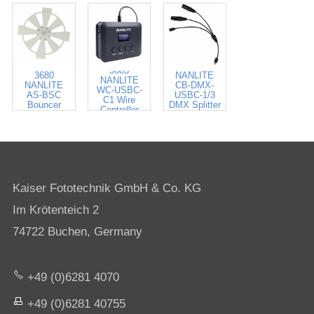
3684
3683
3680
NANLITE
NANLITE
NANLITE
CB-DMX-
WC-USBC-
AS-BSC
USBC-1/3
C1 Wire
Bouncer
DMX Splitter
Controller
Cable
Kaiser Fototechnik GmbH & Co. KG
Im Krötenteich 2
74722 Buchen, Germany
+49 (0)6281 4070
+49 (0)6281 40755