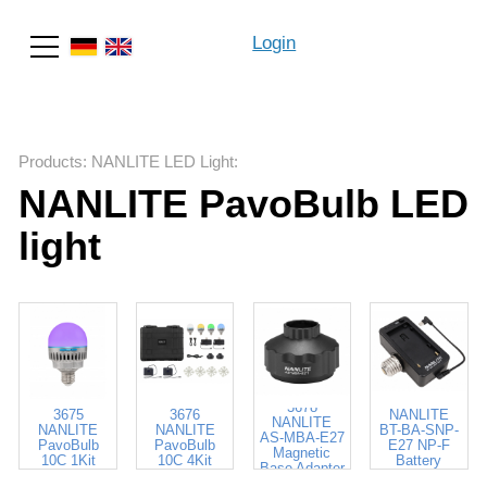
Login
Search
Products
:
NANLITE LED Light
:
NANLITE PavoBulb LED
light
3679
3678
3675
3676
NANLITE
NANLITE
NANLITE
NANLITE
BT-BA-SNP-
AS-MBA-E27
PavoBulb
PavoBulb
E27 NP-F
Magnetic
10C 1Kit
10C 4Kit
Battery
Base Adapter
Adapter