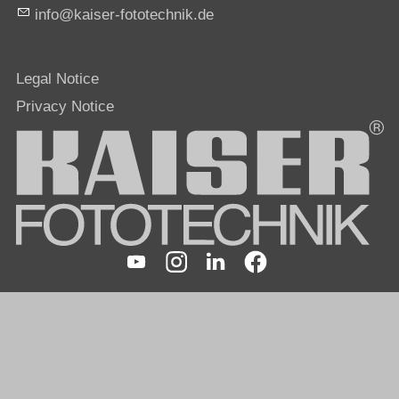
nf
k
s
r-f
t
t
chn
k
d
Legal Notice
Privacy Notice