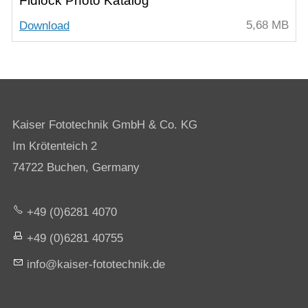
Fidlock Photo Katalog
5,68 MB
Download
Kaiser Fototechnik GmbH & Co. KG
Im Krötenteich 2
74722 Buchen, Germany
+49 (0)6281 4070
+49 (0)6281 40755
nf
k
s
r-f
t
t
chn
k
d