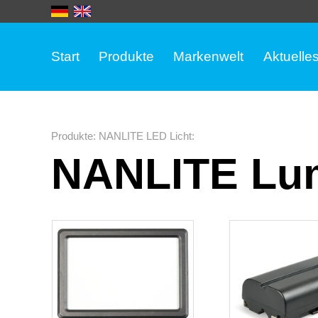
Start
Produkte
Markenwelt
Aktuelle
Produkte
:
NANLITE LED Licht
:
NANLITE Lu