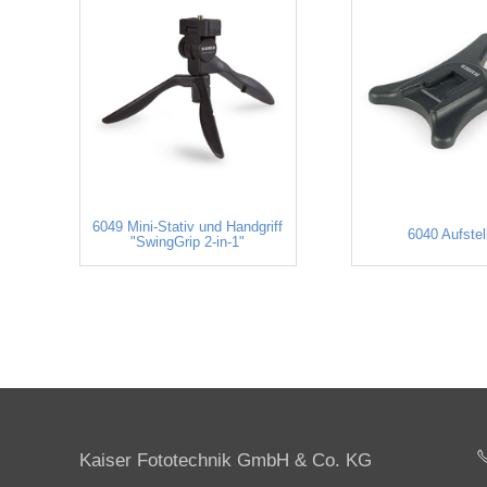
6049 Mini-Stativ und Handgriff
6040 Aufstel
"SwingGrip 2-in-1"
Kaiser Fototechnik GmbH & Co. KG