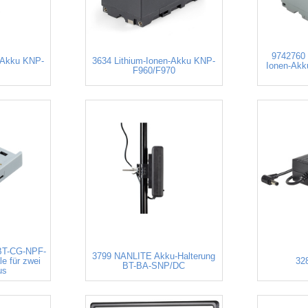
9742760 
-Akku KNP-
3634 Lithium-Ionen-Akku KNP-
Ionen-Akk
F960/F970
BT-CG-NPF-
3799 NANLITE Akku-Halterung
e für zwei
32
BT-BA-SNP/DC
us