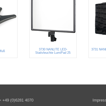
3730 NANLITE LED-
3731 NANL
lfuß
Stativleuchte LumiPad 25
+49 (0)6281 4070
Impres