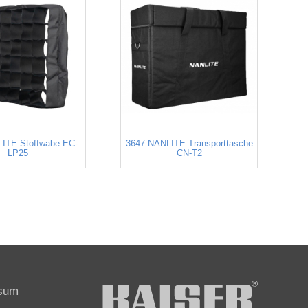
ITE Stoffwabe EC-
3647 NANLITE Transporttasche
LP25
CN-T2
sum