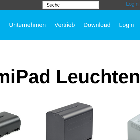
Login
Suche
s
Unternehmen
Vertrieb
Download
Login
miPad Leuchte