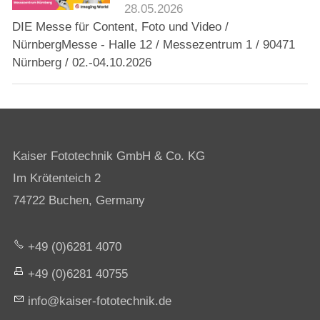
28.05.2026
DIE Messe für Content, Foto und Video /
NürnbergMesse - Halle 12 / Messezentrum 1 / 90471
Nürnberg / 02.-04.10.2026
Kaiser Fototechnik GmbH & Co. KG
Im Krötenteich 2
74722 Buchen, Germany
+49 (0)6281 4070
+49 (0)6281 40755
nf
k
s
r-f
t
t
chn
k
d