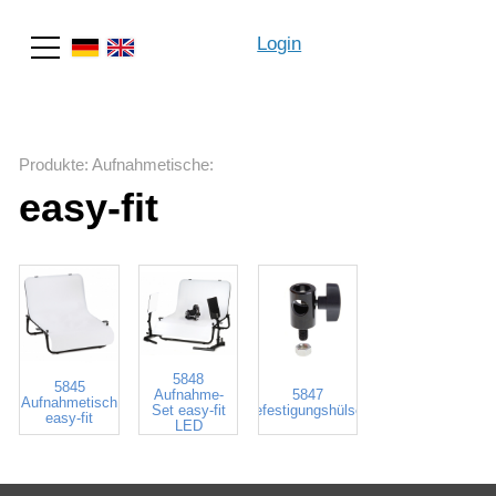
Login
Suche
Produkte
:
Aufnahmetische
:
easy-fit
5848
5845
Aufnahme-
5847
Aufnahmetisch
Set easy-fit
Befestigungshülsen
easy-fit
LED