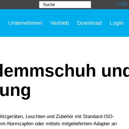
Login
Suche
s
Unternehmen
Vertrieb
Download
Login
Klemmschuh un
rung
litzgeräten, Leuchten und Zubehör mit Standard-ISO-
mm-Normzapfen oder mittels mitgeliefertem Adapter an