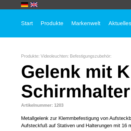
Start
Produkte
Markenwelt
Aktuelle
Produkte
:
Videoleuchten
:
Befestigungszubehör
:
Gelenk mit 
Schirmhalte
Artikelnummer: 1203
Metallgelenk zur Klemmbefestigung von Aufsteckb
Aufsteckfuß auf Stativen und Halterungen mit 16 