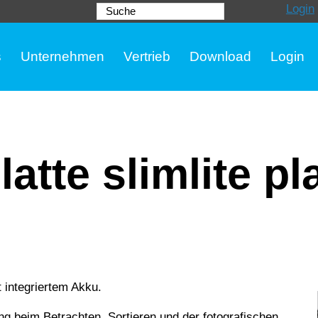
Login
Suche
s
Unternehmen
Vertrieb
Download
Login
atte slimlite pl
 integriertem Akku.
ng beim Betrachten, Sortieren und der fotografischen