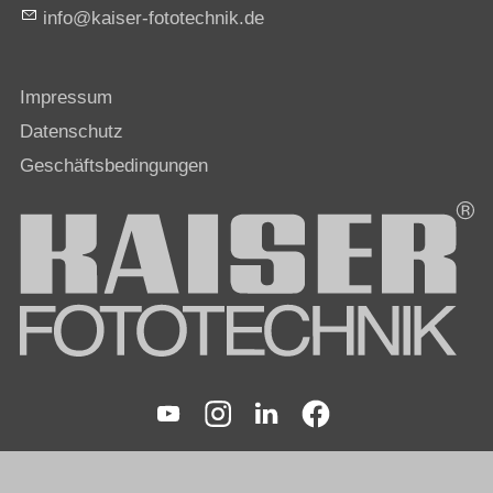
nf
k
s
r-f
t
t
chn
k
d
Impressum
Datenschutz
Geschäftsbedingungen