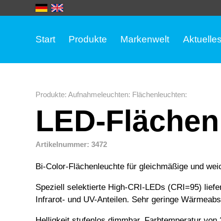
Start
Produkte
Markenwelt
Aktuelle
Produkte
:
Aufnahmeleuchten
:
Flächenleuchten
:
LED-Flächenl
Artikelnummer: 3472
Bi-Color-Flächenleuchte für gleichmäßige und we
Speziell selektierte High-CRI-LEDs (CRI=95) liefer
Infrarot- und UV-Anteilen. Sehr geringe Wärmeabs
Helligkeit stufenlos dimmbar. Farbtemperatur von 