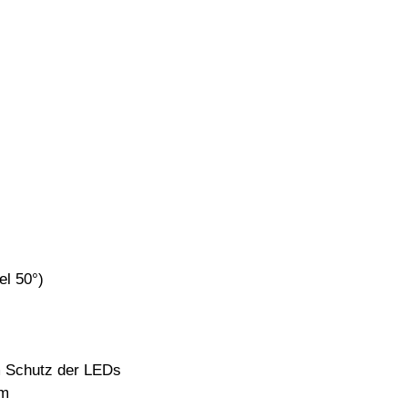
el 50°)
m Schutz der LEDs
cm