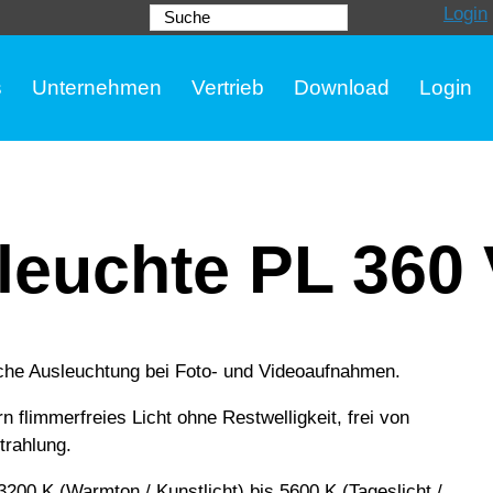
Login
Suche
s
Unternehmen
Vertrieb
Download
Login
euchte PL 360 
iche Ausleuchtung bei Foto- und Videoaufnahmen.
n flimmerfreies Licht ohne Restwelligkeit, frei von
trahlung.
3200 K (Warmton / Kunstlicht) bis 5600 K (Tageslicht /