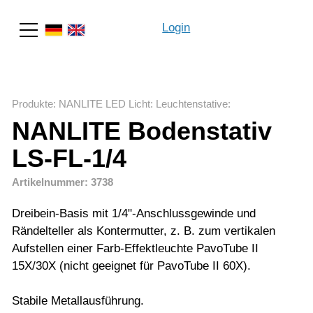
Login
Suche
Produkte
:
NANLITE LED Licht
:
Leuchtenstative
:
NANLITE Bodenstativ
LS-FL-1/4
Artikelnummer: 3738
Dreibein-Basis mit 1/4"-Anschlussgewinde und
Rändelteller als Kontermutter, z. B. zum vertikalen
Aufstellen einer Farb-Effektleuchte PavoTube II
15X/30X (nicht geeignet für PavoTube II 60X).
Stabile Metallausführung.