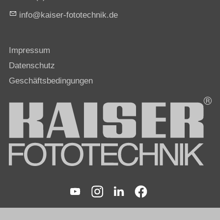
nf
k
s
r-f
t
t
chn
k
d
Impressum
Datenschutz
Geschäftsbedingungen