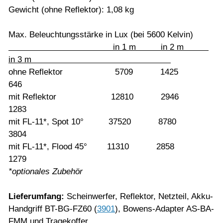
Gewicht (ohne Reflektor): 1,08 kg
Max. Beleuchtungsstärke in Lux (bei 5600 Kelvin)
in 1 m in 2 m
in 3 m
ohne Reflektor 5709 1425
646
mit Reflektor 12810 2946
1283
mit FL-11*, Spot 10° 37520 8780
3804
mit FL-11*, Flood 45° 11310 2858
1279
*optionales Zubehör
Lieferumfang:
Scheinwerfer, Reflektor, Netzteil, Akku-
Handgriff BT-BG-FZ60 (
3901
), Bowens-Adapter AS-BA-
FMM und Tragekoffer.