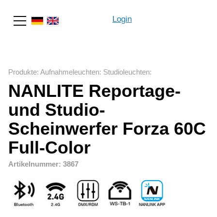
Login
Suche
Produkte
:
Aufnahmeleuchten
:
Studioleuchten
:
NANLITE Reportage-
und Studio-
Scheinwerfer Forza 60C
Full-Color
Artikelnummer: 3867