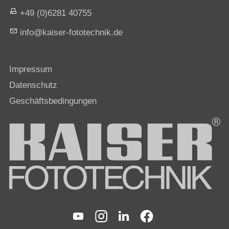
+49 (0)6281 40755
nf
k
s
r-f
t
t
chn
k
d
Impressum
Datenschutz
Geschäftsbedingungen