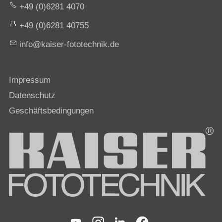
+49 (0)6281 4070
+49 (0)6281 40755
nf
k
s
r-f
t
t
chn
k
d
Impressum
Datenschutz
Geschäftsbedingungen