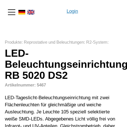
Login
Suche
Produkte
:
Reprostative und Beleuchtungen
:
R2-System
:
LED-
Beleuchtungseinrichtun
RB 5020 DS2
Artikelnummer: 5467
LED-Tageslicht-Beleuchtungseinrichtung mit zwei
Flächenleuchten für gleichmäßige und weiche
Ausleuchtung. Je Leuchte 105 speziell selektierte
weiße SMD-LEDs. Abgegebenes Licht völlig frei von
Infrarot- und UV-Anteilen. Gleichstrombetrieb, daher