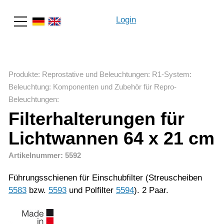
Login
Suche
Produkte
:
Reprostative und Beleuchtungen
:
R1-System
:
Beleuchtung: Komponenten und Zubehör für Repro-
Beleuchtungen
:
Filterhalterungen für
Lichtwannen 64 x 21 cm
Artikelnummer: 5592
Führungsschienen für Einschubfilter (Streuscheiben
5583
bzw.
5593
und Polfilter
5594
). 2 Paar.