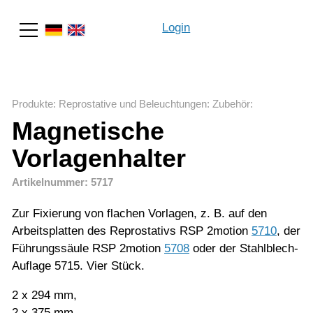
Login
Suche
Produkte
:
Reprostative und Beleuchtungen
:
Zubehör
:
Magnetische
Vorlagenhalter
Artikelnummer: 5717
Zur Fixierung von flachen Vorlagen, z. B. auf den
Arbeitsplatten des Reprostativs RSP 2motion
5710
, der
Führungssäule RSP 2motion
5708
oder der Stahlblech-
Auflage 5715. Vier Stück.
2 x 294 mm,
2 x 375 mm