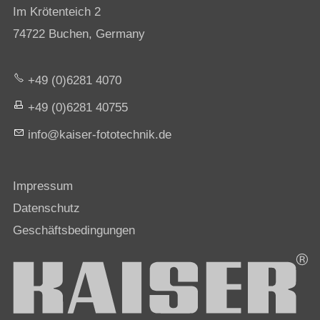
Im Krötenteich 2
74722 Buchen, Germany
+49 (0)6281 4070
+49 (0)6281 40755
nf
k
s
r-f
t
t
chn
k
d
Impressum
Datenschutz
Geschäftsbedingungen