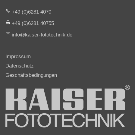
+49 (0)6281 4070
+49 (0)6281 40755
nf
k
s
r-f
t
t
chn
k
d
Impressum
Datenschutz
Geschäftsbedingungen