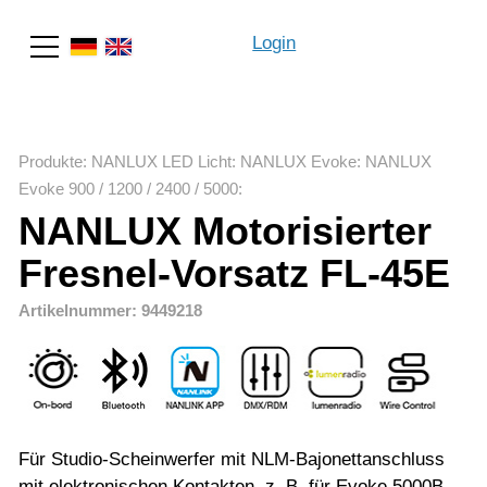
Login
Suche
Produkte
:
NANLUX LED Licht
:
NANLUX Evoke
:
NANLUX
Evoke 900 / 1200 / 2400 / 5000
:
NANLUX Motorisierter
Fresnel-Vorsatz FL-45E
Artikelnummer: 9449218
Für Studio-Scheinwerfer mit NLM-Bajonettanschluss
mit elektronischen Kontakten, z. B. für Evoke 5000B