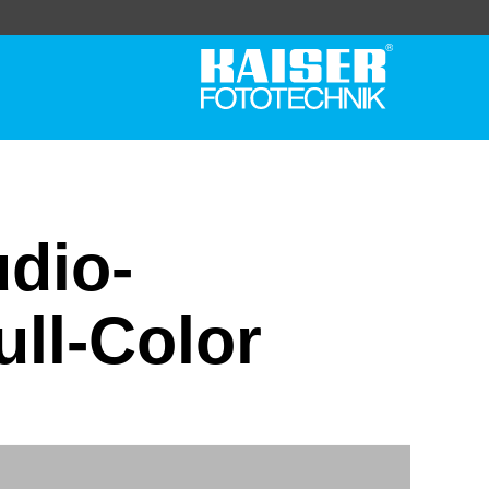
dio-
ll-Color