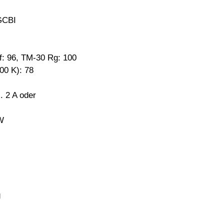
GCBI
f: 96, TM-30 Rg: 100
K): 78
. 2 A oder
W
g