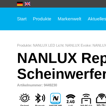
Start
Produkte
Markenwelt
Aktuelle
Produkte
:
NANLUX LED Licht
:
NANLUX Evoke
:
NANLUX
NANLUX Repo
Scheinwerfer
Artikelnummer: 9449230