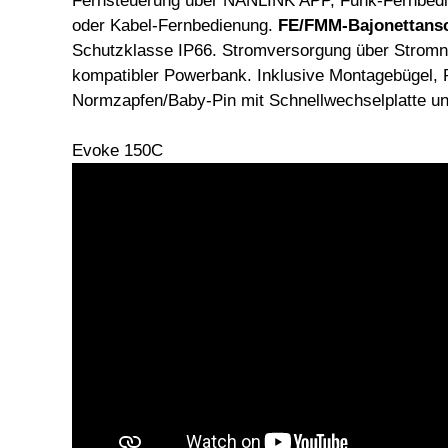
Fernsteuerung über NANLINK APP, Funk-Fernbe
oder Kabel-Fernbedienung.
FE/FMM-Bajonettansch
Schutzklasse IP66. Stromversorgung über Stromn
kompatibler Powerbank. Inklusive Montagebügel, R
Normzapfen/Baby-Pin mit Schnellwechselplatte un
Evoke 150C