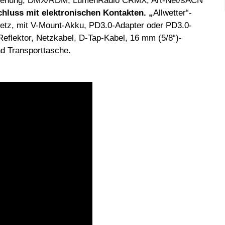
dienung, DMX/RDM, LumenRadio CRMX, Art-Net/sACN
luss mit elektronischen Kontakten. „
Allwetter“-
etz, mit V-Mount-Akku, PD3.0-Adapter oder PD3.0-
eflektor, Netzkabel, D-Tap-Kabel, 16 mm (5/8“)-
d Transporttasche.