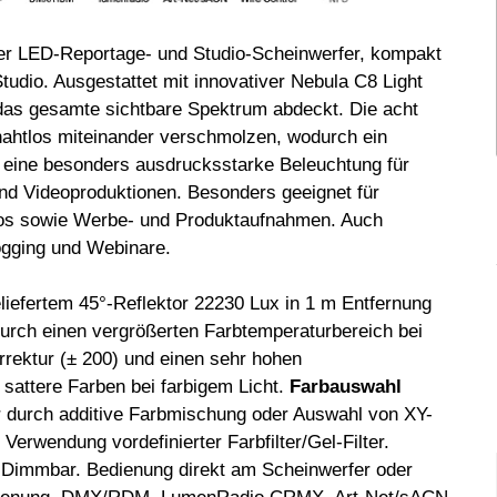
rker LED-Reportage- und Studio-Scheinwerfer, kompakt
tudio. Ausgestattet mit innovativer Nebula C8 Light
 das gesamte sichtbare Spektrum abdeckt. Die acht
nahtlos miteinander verschmolzen, wodurch ein
d eine besonders ausdrucksstarke Beleuchtung für
und Videoproduktionen. Besonders geeignet für
deos sowie Werbe- und Produktaufnahmen. Auch
ogging und Webinare.
liefertem 45°-Reflektor 22230 Lux in 1 m Entfernung
 durch einen vergrößerten Farbtemperaturbereich bei
rrektur (± 200) und einen sehr hohen
sattere Farben bei farbigem Licht.
Farbauswahl
 durch additive Farbmischung oder Auswahl von XY-
erwendung vordefinierter Farbfilter/Gel-Filter.
. Dimmbar. Bedienung direkt am Scheinwerfer oder