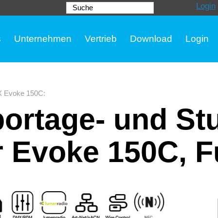
Login
Suche
s
Unternehmen
Vertrieb
Download
Login
 Evoke 150C
:
rtage- und Stu
 Evoke 150C, Fu