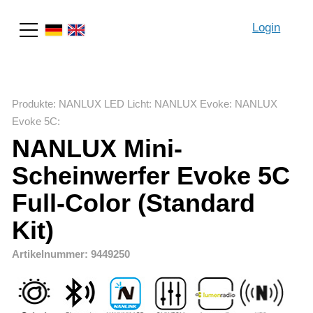
Login
Suche
Produkte
:
NANLUX LED Licht
:
NANLUX Evoke
:
NANLUX
Evoke 5C
:
NANLUX Mini-
Scheinwerfer Evoke 5C
Full-Color (Standard
Kit)
Artikelnummer: 9449250