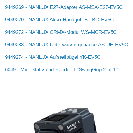
9449269 - NANLUX E27-Adapter AS-MSA-E27-EV5C
9449270 - NANLUX Akku-Handgriff BT-BG-EV5C
9449272 - NANLUX CRMX-Modul WS-MCR-EV5C
9449288 - NANLUX Unterwassergehäuse AS-UH-EV5C
9449274 - NANLUX Aufstellbügel YK-EV5C
6049 - Mini-Stativ und Handgriff "SwingGrip 2-in-1"