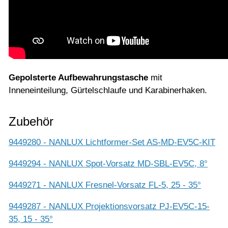
Gepolsterte Aufbewahrungstasche
mit
Inneneinteilung, Gürtelschlaufe und Karabinerhaken.
Zubehör
9449280 - NANLUX Lichtformer-Set AS-MD-EV5C-KIT
9449294 - NANLUX Spot-Vorsatz MD-SBL-EV5C, 8°
9449271 - NANLUX Fresnel-Vorsatz FL-5, 25 - 35°
9449287 - NANLUX Projektionsvorsatz PJ-EV5C-15-
35, 15 - 35°