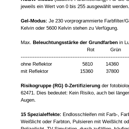
jeweils ein Wert von 0 bis 255 ausgewählt werden
Gel-Modus:
Je 230 vorprogrammierte Farbfilter/Ge
Kelvin oder 5600 Kelvin stehen zu Verfügung.
Max.
Beleuchtungsstärke der Grundfarben
in Lu
Rot Grün Bl
--------------------------------------------------------------
ohne Reflektor 5810 14360 
mit Reflektor 15360 37800 
Risikogruppe (RG) 0-Zertifizierung
der fotobiol
62471. Dies bedeutet: Kein Risiko, auch bei länger
Augen.
15 Spezialeffekte:
Endlosschleifen mit Farb-, Far
Weißlicht oder Farbton, Pulsieren mit Weißlicht od
Polizeilicht, TV-Simulation, durch zufällige, häufig