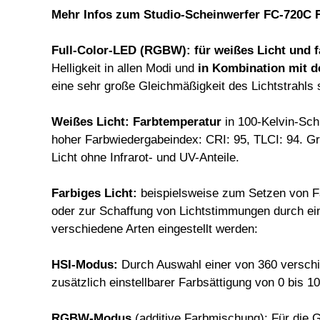
Mehr Infos
zum
Studio-Scheinwerfer FC-720C F
Full-Color-LED (RGBW): für weißes Licht und f
Helligkeit in allen Modi und
in Kombination mit d
eine sehr große Gleichmäßigkeit des Lichtstrahls
Weißes Licht: Farbtemperatur
in 100-Kelvin-Sch
hoher Farbwiedergabeindex: CRI: 95, TLCI: 94. G
Licht ohne Infrarot- und UV-Anteile.
Farbiges Licht:
beispielsweise zum Setzen von Fa
oder zur Schaffung von Lichtstimmungen durch eine
verschiedene Arten eingestellt werden:
HSI-Modus:
Durch Auswahl einer von 360 versch
zusätzlich einstellbarer Farbsättigung von 0 bis 1
RGBW-Modus
(additive Farbmischung): Für die 