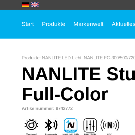
Start
Produkte
Markenwelt
Aktuelle
Produkte
:
NANLITE LED Licht
:
NANLITE FC-300/500/720 
NANLITE Stu
Full-Color
Artikelnummer: 9742772