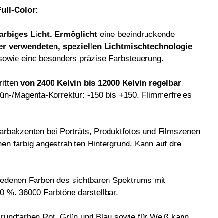
ull-Color:
arbiges Licht. Ermöglicht
eine beeindruckende
er verwendeten, speziellen
Lichtmischtechnologie
 sowie eine besonders präzise Farbsteuerung.
ritten
von 2400 Kelvin
bis 12000 Kelvin
regelbar
,
rün-/Magenta-Korrektur:
-
150 bis +150. Flimmerfreies
rbakzenten bei Porträts, Produktfotos und Filmszenen
n farbig angestrahlten Hintergrund. Kann auf drei
iedenen Farben des sichtbaren Spektrums mit
00 %. 36000 Farbtöne darstellbar.
Grundfarben Rot, Grün und Blau sowie für Weiß kann