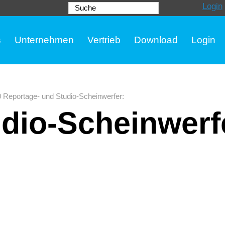
Login
Suche
s
Unternehmen
Vertrieb
Download
Login
Reportage- und Studio-Scheinwerfer
:
dio-Scheinwerf