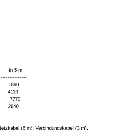
 5 m
----------------
 1890
 4110
7770
 2840
 Netzkabel (6 m), Verbindungskabel (3 m),