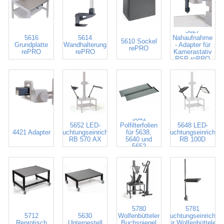
5627
5616
5614
Nahaufnahme
5610 Sockel
Grundplatte
Wandhalterung
- Adapter für
rePRO
rePRO
rePRO
Kamerastativ
RSP rePRO
5641
5652 LED-
Polfilterfolien
5648 LED-
4421 Adapter
Beleuchtungseinrichtung
für 5638,
Beleuchtungseinrichtu
RB 570 AX
5640 und
RB 100D
5652
5780
5781
5712
5630
Wolfenbütteler
Beleuchtungseinrichtu
Reprotisch
Untergestell
Buchspiegel
für Wolfenbütteler