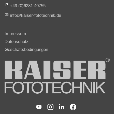
+49 (0)6281 40755
nf
k
s
r-f
t
t
chn
k
d
Impressum
Datenschutz
Geschäftsbedingungen