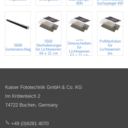
45N
Buchspiegel 45N
5594
5593
5592
Polfilterfolien
Streuscheiben
5608
Filterhalterungen
für
für
Justieranschlag
für Lichtwannen
Lichtwannen
Lichtwannen
64 x 21 cm
bis
64 x 21 cm
64 x 21 cm
Kaiser Fototechnik GmbH & Co. KG
Im Krötenteich 2
74722 Buchen, Germany
+49 (0)6281 4070