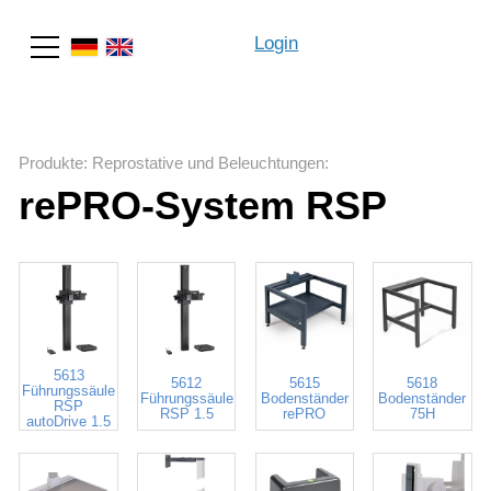
Login
Suche
Produkte
:
Reprostative und Beleuchtungen
:
rePRO-System RSP
5613
5612
5615
5618
Führungssäule
Führungssäule
Bodenständer
Bodenständer
RSP
RSP 1.5
rePRO
75H
autoDrive 1.5