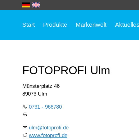
Start
Produkte
Markenwelt
Aktuelle
FOTOPROFI Ulm
Münsterplatz 46
89073 Ulm
0731 - 966780
ulm@fotoprofi.de
www.fotoprofi.de