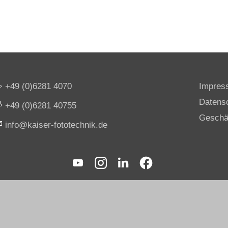
+49 (0)6281 4070
Impres
Datens
+49 (0)6281 40755
Geschä
nf
k
s
r-f
t
t
chn
k
d