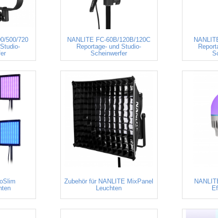
0/500/720
NANLITE FC-60B/120B/120C
NANLITE
Studio-
Reportage- und Studio-
Report
er
Scheinwerfer
S
oSlim
Zubehör für NANLITE MixPanel
NANLITE
hten
Leuchten
Ef