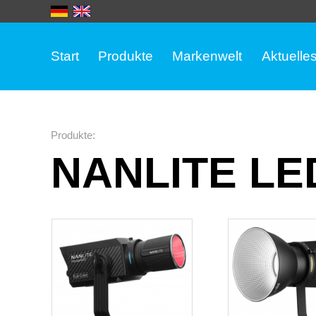
Start
Produkte
Markenwelt
Aktuelle
Produkte
:
NANLITE LED