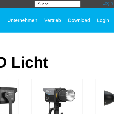
Login
Suche
s
Unternehmen
Vertrieb
Download
Login
 Licht