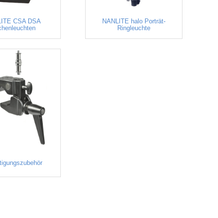
ITE CSA DSA
NANLITE halo Porträt-
chenleuchten
Ringleuchte
tigungszubehör