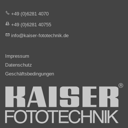
+49 (0)6281 4070
+49 (0)6281 40755
nf
k
s
r-f
t
t
chn
k
d
Impressum
Datenschutz
Geschäftsbedingungen