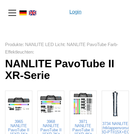
Login
Suche
Produkte
:
NANLITE LED Licht
:
NANLITE PavoTube Farb-
Effektleuchten
:
NANLITE PavoTube II
XR-Serie
3965
3968
3971
3734 NANLITE
NANLITE
NANLITE
NANLITE
Lichtklappenvorsatz
PavoTube II
PavoTube II
PavoTube II
BD-PTII15X+EC