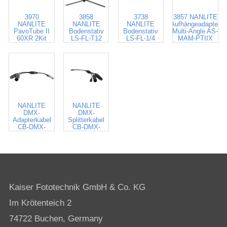
3970
3858
3738
3857 NANLITE
NANLITE
NANLITE
NANLITE
Aufhängeadapter
PavoTube II
Bodenstativ
Bodenstativ
Multi-Angle AS-
60XR 2Kit
LS-FL-T12
LS-FL-1/4
MAM-PTIIX
3834
9742736
NANLITE
NANLITE
DMX-
DMX-
Adapterkabel
Splitterkabel
CB-DMX-
CB-DMX-
ACP-1/2
USBC-1/3 II
Kaiser Fototechnik GmbH & Co. KG
Im Krötenteich 2
74722 Buchen, Germany