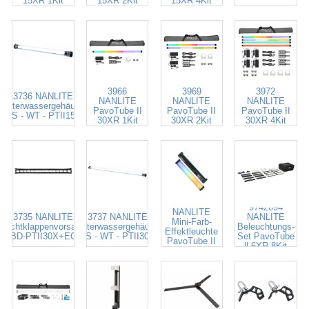
15XR 1Kit
15XR 2Kit
15XR 4Kit
3966
3969
3972
3736 NANLITE
NANLITE
NANLITE
NANLITE
Unterwassergehäuse
PavoTube II
PavoTube II
PavoTube II
AS - WT - PTII15X
30XR 1Kit
30XR 2Kit
30XR 4Kit
9742692
9742694
NANLITE
3735 NANLITE
3737 NANLITE
NANLITE
Mini-Farb-
Lichtklappenvorsatz
Unterwassergehäuse
Beleuchtungs-
Effektleuchte
BD-PTII30X+EC
AS - WT - PTII30X
Set PavoTube
PavoTube II
ll 6XR 8Kit
6XR