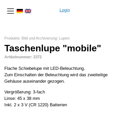
Login
Suche
Produkte
:
Bild und Archivierung
:
Lupen
:
Taschenlupe "mobile"
Artikelnummer: 2372
Flache Schiebelupe mit LED-Beleuchtung.
Zum Einschalten der Beleuchtung wird das zweiteilige
Gehäuse auseinander gezogen.
Vergrößerung: 3-fach
Linse: 45 x 38 mm
Inkl. 2 x 3 V (CR 1220) Batterien