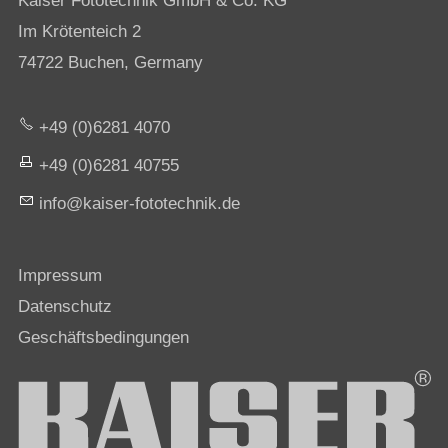
Kaiser Fototechnik GmbH & Co. KG
Im Krötenteich 2
74722 Buchen, Germany
+49 (0)6281 4070
+49 (0)6281 40755
nf
k
s
r-f
t
t
chn
k
d
Impressum
Datenschutz
Geschäftsbedingungen