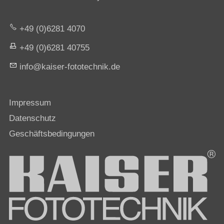
+49 (0)6281 4070
+49 (0)6281 40755
nf
k
s
r-f
t
t
chn
k
d
Impressum
Datenschutz
Geschäftsbedingungen