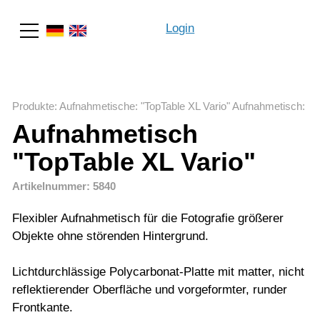
Login
Suche
Produkte
:
Aufnahmetische
:
"TopTable XL Vario" Aufnahmetisch
:
Aufnahmetisch
"TopTable XL Vario"
Artikelnummer: 5840
Flexibler Aufnahmetisch für die Fotografie größerer
Objekte ohne störenden Hintergrund.
Lichtdurchlässige Polycarbonat-Platte mit matter, nicht
reflektierender Oberfläche und vorgeformter, runder
Frontkante.