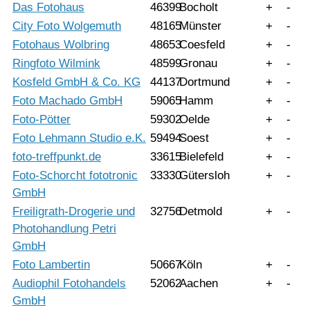
Das Fotohaus
46399
Bocholt
+
-
City Foto Wolgemuth
48165
Münster
+
-
Fotohaus Wolbring
48653
Coesfeld
+
-
Ringfoto Wilmink
48599
Gronau
+
-
Kosfeld GmbH & Co. KG
44137
Dortmund
+
-
Foto Machado GmbH
59065
Hamm
+
-
Foto-Pötter
59302
Oelde
+
-
Foto Lehmann Studio e.K.
59494
Soest
+
-
foto-treffpunkt.de
33615
Bielefeld
+
-
Foto-Schorcht fototronic
33330
Gütersloh
+
-
GmbH
Freiligrath-Drogerie und
32756
Detmold
+
-
Photohandlung Petri
GmbH
Foto Lambertin
50667
Köln
+
-
Audiophil Fotohandels
52062
Aachen
+
-
GmbH