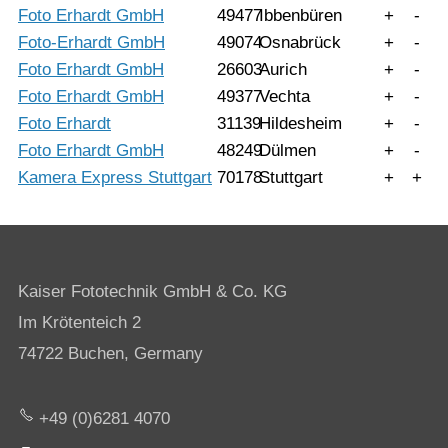
Foto Erhardt GmbH
49477
Ibbenbüren
+
-
Foto-Erhardt GmbH
49074
Osnabrück
+
-
Foto Erhardt GmbH
26603
Aurich
+
-
Foto Erhardt GmbH
49377
Vechta
+
-
Foto Erhardt
31139
Hildesheim
+
-
Foto Erhardt GmbH
48249
Dülmen
+
-
Kamera Express Stuttgart
70178
Stuttgart
+
+
Kaiser Fototechnik GmbH & Co. KG
Im Krötenteich 2
74722 Buchen, Germany
+49 (0)6281 4070