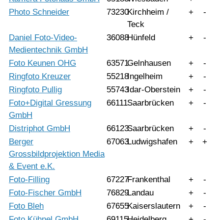
Photo Schneider
73230
Kirchheim /
+
-
Teck
Daniel Foto-Video-
36088
Hünfeld
+
-
Medientechnik GmbH
Foto Keunen OHG
63571
Gelnhausen
+
-
Ringfoto Kreuzer
55218
Ingelheim
+
-
Ringfoto Pullig
55743
Idar-Oberstein
+
-
Foto+Digital Gressung
66111
Saarbrücken
+
-
GmbH
Distriphot GmbH
66123
Saarbrücken
+
-
Berger
67063
Ludwigshafen
+
+
Grossbildprojektion Media
& Event e.K.
Foto-Filling
67227
Frankenthal
+
-
Foto-Fischer GmbH
76829
Landau
+
-
Foto Bleh
67655
Kaiserslautern
+
-
Foto Kühnel GmbH
69115
Heidelberg
+
-