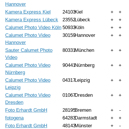
Hannover
Kamera Express Kiel
24103
Kiel
+
+
Kamera Express Lübeck
23552
Lübeck
+
+
Calumet Photo Video Köln
50933
Köln
+
+
Calumet Photo Video
30159
Hannover
+
+
Hannover
Sauter Calumet Photo
80331
München
+
+
Video
Calumet Photo Video
90441
Nürnberg
+
+
Nürnberg
Calumet Photo Video
04317
Leipzig
+
+
Leipzig
Calumet Photo Video
01067
Dresden
+
+
Dresden
Foto Erhardt GmbH
28195
Bremen
+
-
fotogena
64283
Darmstadt
+
+
Foto Erhardt GmbH
48143
Münster
+
-