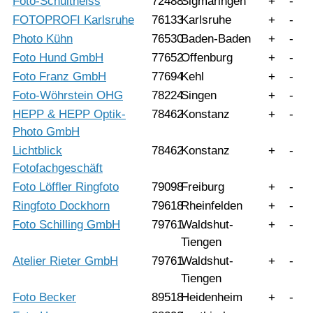
Foto-Schultheiss
72488
Sigmaringen
+
-
FOTOPROFI Karlsruhe
76133
Karlsruhe
+
-
Photo Kühn
76530
Baden-Baden
+
-
Foto Hund GmbH
77652
Offenburg
+
-
Foto Franz GmbH
77694
Kehl
+
-
Foto-Wöhrstein OHG
78224
Singen
+
-
HEPP & HEPP Optik-
78462
Konstanz
+
-
Photo GmbH
Lichtblick
78462
Konstanz
+
-
Fotofachgeschäft
Foto Löffler Ringfoto
79098
Freiburg
+
-
Ringfoto Dockhorn
79618
Rheinfelden
+
-
Foto Schilling GmbH
79761
Waldshut-
+
-
Tiengen
Atelier Rieter GmbH
79761
Waldshut-
+
-
Tiengen
Foto Becker
89518
Heidenheim
+
-