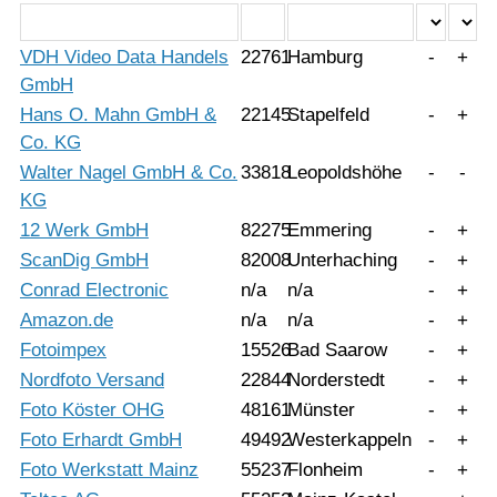
VDH Video Data Handels
22761
Hamburg
-
+
GmbH
Hans O. Mahn GmbH &
22145
Stapelfeld
-
+
Co. KG
Walter Nagel GmbH & Co.
33818
Leopoldshöhe
-
-
KG
12 Werk GmbH
82275
Emmering
-
+
ScanDig GmbH
82008
Unterhaching
-
+
Conrad Electronic
n/a
n/a
-
+
Amazon.de
n/a
n/a
-
+
Fotoimpex
15526
Bad Saarow
-
+
Nordfoto Versand
22844
Norderstedt
-
+
Foto Köster OHG
48161
Münster
-
+
Foto Erhardt GmbH
49492
Westerkappeln
-
+
Foto Werkstatt Mainz
55237
Flonheim
-
+