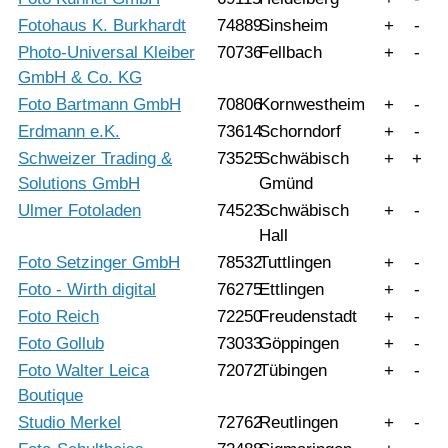
Fotohaus K. Burkhardt
74889
Sinsheim
+
-
Photo-Universal Kleiber
70736
Fellbach
+
-
GmbH & Co. KG
Foto Bartmann GmbH
70806
Kornwestheim
+
-
Erdmann e.K.
73614
Schorndorf
+
-
Schweizer Trading &
73525
Schwäbisch
+
+
Solutions GmbH
Gmünd
Ulmer Fotoladen
74523
Schwäbisch
+
-
Hall
Foto Setzinger GmbH
78532
Tuttlingen
+
-
Foto - Wirth digital
76275
Ettlingen
+
-
Foto Reich
72250
Freudenstadt
+
-
Foto Gollub
73033
Göppingen
+
-
Foto Walter Leica
72072
Tübingen
+
-
Boutique
Studio Merkel
72762
Reutlingen
+
-