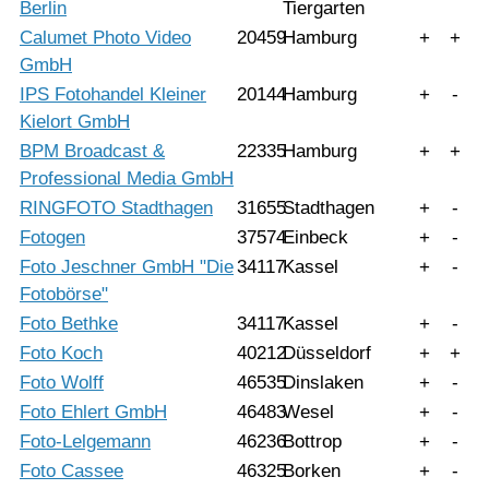
Berlin
Tiergarten
Calumet Photo Video
20459
Hamburg
+
+
GmbH
IPS Fotohandel Kleiner
20144
Hamburg
+
-
Kielort GmbH
BPM Broadcast &
22335
Hamburg
+
+
Professional Media GmbH
RINGFOTO Stadthagen
31655
Stadthagen
+
-
Fotogen
37574
Einbeck
+
-
Foto Jeschner GmbH "Die
34117
Kassel
+
-
Fotobörse"
Foto Bethke
34117
Kassel
+
-
Foto Koch
40212
Düsseldorf
+
+
Foto Wolff
46535
Dinslaken
+
-
Foto Ehlert GmbH
46483
Wesel
+
-
Foto-Lelgemann
46236
Bottrop
+
-
Foto Cassee
46325
Borken
+
-