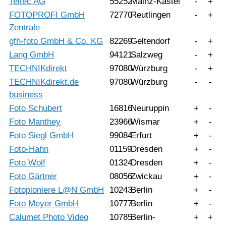
Teltec AG
55252
Mainz-Kastel
-
+
FOTOPROFI GmbH
72770
Reutlingen
-
+
Zentrale
gfh-foto GmbH & Co. KG
82269
Geltendorf
-
+
Lang GmbH
94121
Salzweg
-
+
TECHNIKdirekt
97080
Würzburg
-
+
TECHNIKdirekt.de
97080
Würzburg
-
-
business
Foto Schubert
16816
Neuruppin
+
-
Foto Manthey
23966
Wismar
+
-
Foto Siegl GmbH
99084
Erfurt
+
-
Foto-Hahn
01159
Dresden
+
-
Foto Wolf
01324
Dresden
+
-
Foto Gärtner
08056
Zwickau
+
-
Fotopioniere L@N GmbH
10243
Berlin
+
-
Foto Meyer GmbH
10777
Berlin
+
-
Calumet Photo Video
10785
Berlin-
+
+