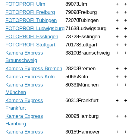
FOTOPROFI Ulm
89073
Ulm
+
+
FOTOPROFI Freiburg
79098
Freiburg
+
+
FOTOPROFI Tübingen
72070
Tübingen
+
+
FOTOPROFI Ludwigsburg
71638
Ludwigsburg
+
+
FOTOPROFI Esslingen
73728
Esslingen
+
+
FOTOPROFI Stuttgart
70173
Stuttgart
+
+
Kamera Express
38100
Braunschweig
+
+
Braunschweig
Kamera Express Bremen
28203
Bremen
+
+
Kamera Express Köln
50667
Köln
+
+
Kamera Express
80331
München
+
+
München
Kamera Express
60313
Frankfurt
+
+
Frankfurt
Kamera Express
20095
Hamburg
+
+
Hamburg
Kamera Express
30159
Hannover
+
+