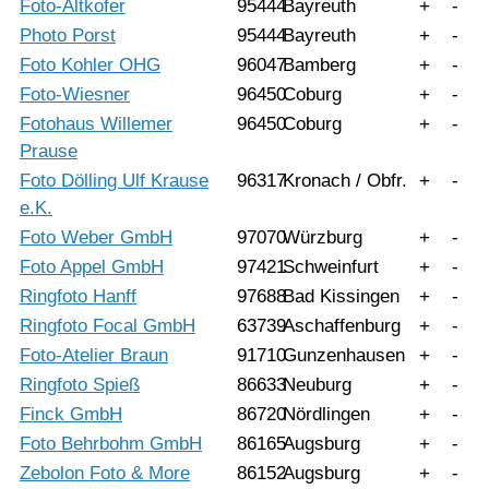
Foto-Altkofer
95444
Bayreuth
+
-
Photo Porst
95444
Bayreuth
+
-
Foto Kohler OHG
96047
Bamberg
+
-
Foto-Wiesner
96450
Coburg
+
-
Fotohaus Willemer
96450
Coburg
+
-
Prause
Foto Dölling Ulf Krause
96317
Kronach / Obfr.
+
-
e.K.
Foto Weber GmbH
97070
Würzburg
+
-
Foto Appel GmbH
97421
Schweinfurt
+
-
Ringfoto Hanff
97688
Bad Kissingen
+
-
Ringfoto Focal GmbH
63739
Aschaffenburg
+
-
Foto-Atelier Braun
91710
Gunzenhausen
+
-
Ringfoto Spieß
86633
Neuburg
+
-
Finck GmbH
86720
Nördlingen
+
-
Foto Behrbohm GmbH
86165
Augsburg
+
-
Zebolon Foto & More
86152
Augsburg
+
-