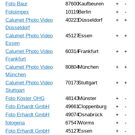
Foto Baur
87600
Kaufbeuren
+
-
Fotoimpex
10119
Berlin
+
-
Calumet Photo Video
40223
Düsseldorf
+
+
Düsseldorf
Calumet Photo Video
45127
Essen
+
+
Essen
Calumet Photo Video
60314
Frankfurt
+
+
Frankfurt
Calumet Photo Video
80804
München
+
+
München
Calumet Photo Video
70173
Stuttgart
+
+
Stuttgart
Foto Köster OHG
48143
Münster
+
-
Foto Erhardt GmbH
49661
Cloppenburg
+
-
Foto Erhardt GmbH
49074
Osnabrück
+
-
fotogena
67547
Worms
+
-
Foto Erhardt GmbH
45127
Essen
+
-