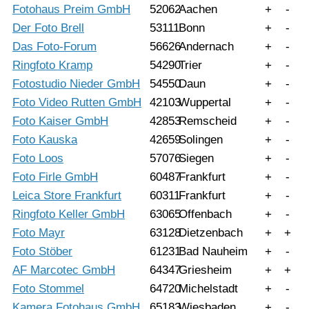
Fotohaus Preim GmbH
52062
Aachen
+
-
Der Foto Brell
53111
Bonn
+
-
Das Foto-Forum
56626
Andernach
+
-
Ringfoto Kramp
54290
Trier
+
-
Fotostudio Nieder GmbH
54550
Daun
+
-
Foto Video Rutten GmbH
42103
Wuppertal
+
-
Foto Kaiser GmbH
42853
Remscheid
+
-
Foto Kauska
42659
Solingen
+
-
Foto Loos
57076
Siegen
+
-
Foto Firle GmbH
60487
Frankfurt
+
-
Leica Store Frankfurt
60311
Frankfurt
+
-
Ringfoto Keller GmbH
63065
Offenbach
+
-
Foto Mayr
63128
Dietzenbach
+
+
Foto Stöber
61231
Bad Nauheim
+
-
AF Marcotec GmbH
64347
Griesheim
+
+
Foto Stommel
64720
Michelstadt
+
-
Kamera Fotohaus GmbH
65183
Wiesbaden
+
-