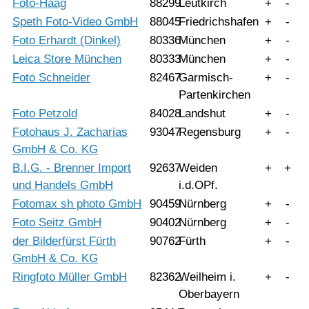
Foto-Haag
88299
Leutkirch
+
-
Speth Foto-Video GmbH
88045
Friedrichshafen
+
-
Foto Erhardt (Dinkel)
80336
München
+
-
Leica Store München
80333
München
+
-
Foto Schneider
82467
Garmisch-
+
-
Partenkirchen
Foto Petzold
84028
Landshut
+
-
Fotohaus J. Zacharias
93047
Regensburg
+
-
GmbH & Co. KG
B.I.G. - Brenner Import
92637
Weiden
+
+
und Handels GmbH
i.d.OPf.
Fotomax sh photo GmbH
90459
Nürnberg
+
-
Foto Seitz GmbH
90402
Nürnberg
+
-
der Bilderfürst Fürth
90762
Fürth
+
-
GmbH & Co. KG
Ringfoto Müller GmbH
82362
Weilheim i.
+
-
Oberbayern