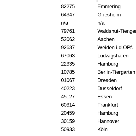
82275
Emmering
64347
Griesheim
n/a
n/a
79761
Waldshut-Tienge
52062
Aachen
92637
Weiden i.d.OPf.
67063
Ludwigshafen
22335
Hamburg
10785
Berlin-Tiergarten
01067
Dresden
40223
Düsseldorf
45127
Essen
60314
Frankfurt
20459
Hamburg
30159
Hannover
50933
Köln