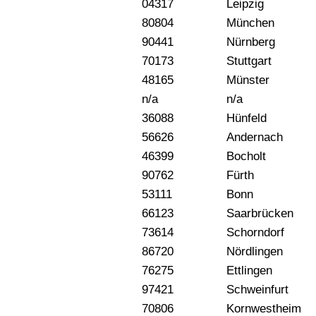
04317
Leipzig
80804
München
90441
Nürnberg
70173
Stuttgart
48165
Münster
n/a
n/a
36088
Hünfeld
56626
Andernach
46399
Bocholt
90762
Fürth
53111
Bonn
66123
Saarbrücken
73614
Schorndorf
86720
Nördlingen
76275
Ettlingen
97421
Schweinfurt
70806
Kornwestheim