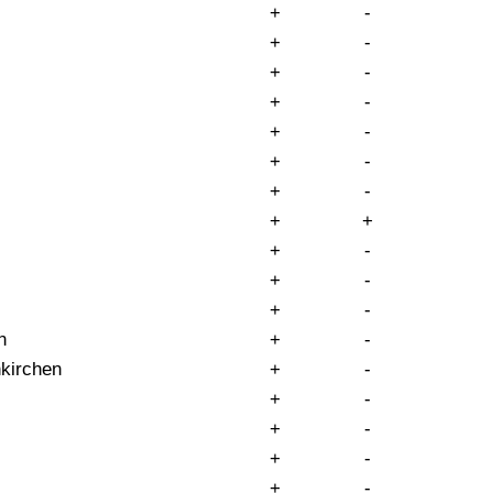
+
-
+
-
+
-
+
-
+
-
+
-
+
-
+
+
+
-
+
-
+
-
n
+
-
kirchen
+
-
+
-
+
-
+
-
+
-