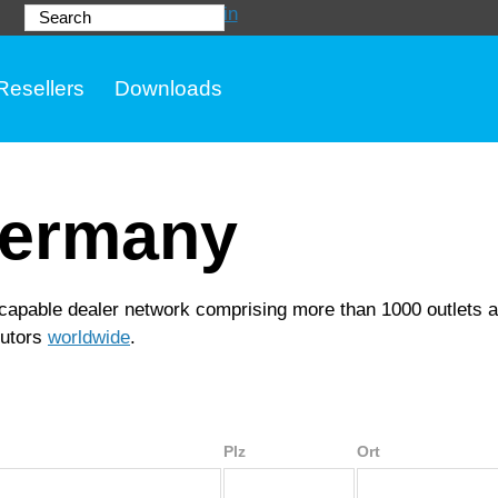
Login
Search
Resellers
Downloads
Germany
 capable dealer network comprising more than 1000 outlets 
butors
worldwide
.
Plz
Ort