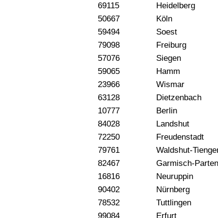
69115
Heidelberg
50667
Köln
59494
Soest
79098
Freiburg
57076
Siegen
59065
Hamm
23966
Wismar
63128
Dietzenbach
10777
Berlin
84028
Landshut
72250
Freudenstadt
79761
Waldshut-Tienge
82467
Garmisch-Parten
16816
Neuruppin
90402
Nürnberg
78532
Tuttlingen
99084
Erfurt