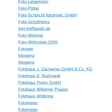
Foto-Lelgemann
Foto-Pötter
Foto-Schorcht fototronic GmbH
Foto-Schultheiss
foto-treffpunkt.de
Foto-Wiesner
Foto-Wöhrstein OHG
Fotogen
fotogena
fotogena
Fotohaus J. Zacharias GmbH & Co. KG
Fotohaus K. Burkhardt
Fotohaus Preim GmbH
Fotohaus Willemer Prause
Fotohaus Wolbring
Fotoimpex
Fotoimpex